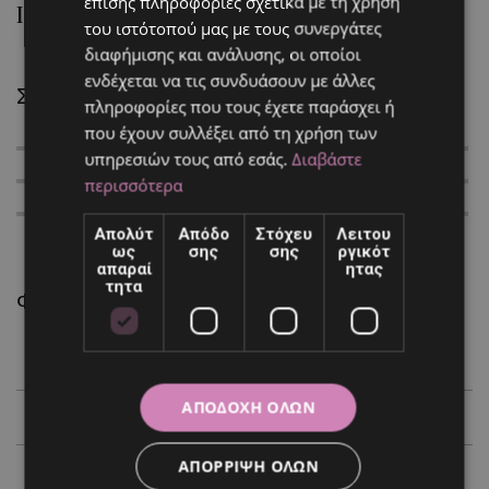
επίσης πληροφορίες σχετικά με τη χρήση
Instagram Feed
του ιστότοπού μας με τους συνεργάτες
διαφήμισης και ανάλυσης, οι οποίοι
ενδέχεται να τις συνδυάσουν με άλλες
Συλλογή
πληροφορίες που τους έχετε παράσχει ή
που έχουν συλλέξει από τη χρήση των
υπηρεσιών τους από εσάς.
Διαβάστε
περισσότερα
Απολύτ
Απόδο
Στόχευ
Λειτου
ως
σης
σης
ργικότ
απαραί
ητας
τητα
Φόρμα Επικοινωνίας
ΑΠΟΔΟΧΉ ΌΛΩΝ
ΑΠΌΡΡΙΨΗ ΌΛΩΝ