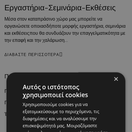
Εργαστήρια-Σεμινάρια-Εκθέσεις
Μέσα στον καταπράσινο χώρο μας μπορείτε να
οργανώσετε οποιασδήποτε μορφής εργαστήρια, σεμινάρια
και εκθέσειςπου θα συνδυάζουν την επαγγελματικότητα με
την επαφή και την χαλάρωση…
ΔΙΑΒΆΣΤΕ ΠΕΡΙΣΣΌΤΕΡΑ
Πρόσφατα Άθρα
×
Αυτός ο ιστότοπος
Πορτοκαλί και κοραλί πινελιές στον γάμο σας
χρησιμοποιεί cookies
Γαμήλια πρόσκληση στη Χώρα των Θαυμάτων!
Χρησιμοποιούμε cookies για να
εξατομικεύσουμε το περιεχόμενο, τις
Ένας γάμος…ανθισμένη αμυγδαλιά!
διαφημίσεις και να αναλύσουμε την
επισκεψιμότητά μας. Μοιραζόμαστε