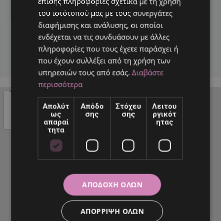
επίσης πληροφορίες σχετικά με τη χρήση
E-MAIL
του ιστότοπού μας με τους συνεργάτες
διαφήμισης και ανάλυσης, οι οποίοι
info@ktima-kalipso.gr
ενδέχεται να τις συνδυάσουν με άλλες
πληροφορίες που τους έχετε παράσχει ή
ΑΠΟΣΤΟΛΗ
που έχουν συλλέξει από τη χρήση των
υπηρεσιών τους από εσάς.
Διαβάστε
περισσότερα
Απολύτ
Απόδο
Στόχευ
Λειτου
ως
σης
σης
ργικότ
απαραί
ητας
τητα
ΑΠΟΔΟΧΉ ΌΛΩΝ
ΑΠΌΡΡΙΨΗ ΌΛΩΝ