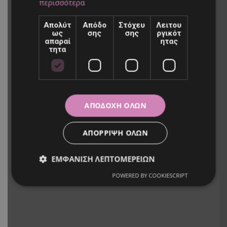
περισσότερα
Απολύτ
Απόδο
Στόχευ
Λειτου
ως
σης
σης
ργικότ
απαραί
ητας
τητα
ΑΠΟΔΟΧΉ ΌΛΩΝ
ΑΠΌΡΡΙΨΗ ΌΛΩΝ
ΕΜΦΆΝΙΣΗ ΛΕΠΤΟΜΕΡΕΙΏΝ
POWERED BY COOKIESCRIPT