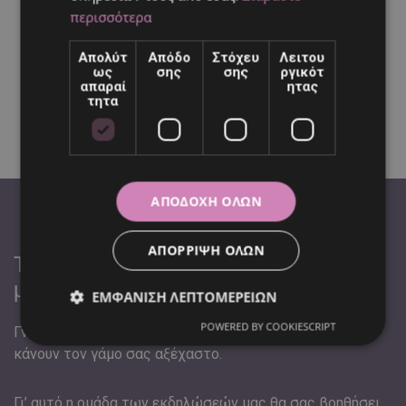
περισσότερα
Απολύτ
Απόδο
Στόχευ
Λειτου
ως
σης
σης
ργικότ
απαραί
ητας
τητα
ΑΠΟΔΟΧΉ ΌΛΩΝ
ΑΠΌΡΡΙΨΗ ΌΛΩΝ
Το πάθος μας είναι να δημιουργούμε
μια εξαιρετική εκδήλωση για εσάς.
ΕΜΦΆΝΙΣΗ ΛΕΠΤΟΜΕΡΕΙΏΝ
POWERED BY COOKIESCRIPT
Γνωρίζουμε ότι είναι οι μικρές λεπτομέρειες που θα
κάνουν τον γάμο σας αξέχαστο.
Γι’ αυτό η ομάδα των εκδηλώσεών μας θα σας βοηθήσει