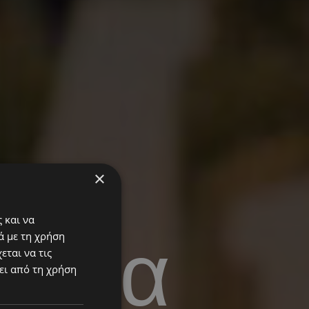
×
 και να
αρία
ά με τη χρήση
εται να τις
ει από τη χρήση