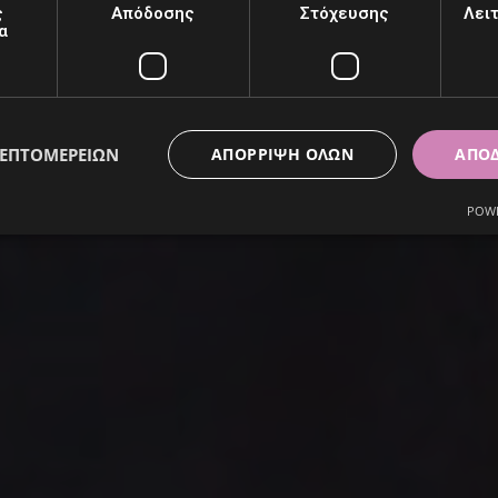
ς
Απόδοσης
Στόχευσης
Λει
α
γεγονός... Επιτέλους, παντρευ
ΛΕΠΤΟΜΕΡΕΙΏΝ
ΑΠΌΡΡΙΨΗ ΌΛΩΝ
ΑΠΟ
POWE