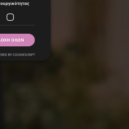
τουργικότητας
όμαστε!
ΔΟΧΉ ΌΛΩΝ
RED BY COOKIESCRIPT