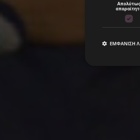
Απολύτω
απαραίτητ
Είναι 
ΕΜΦΆΝΙΣΗ 