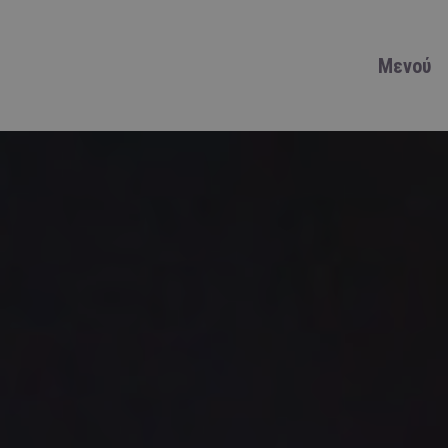
Μενού