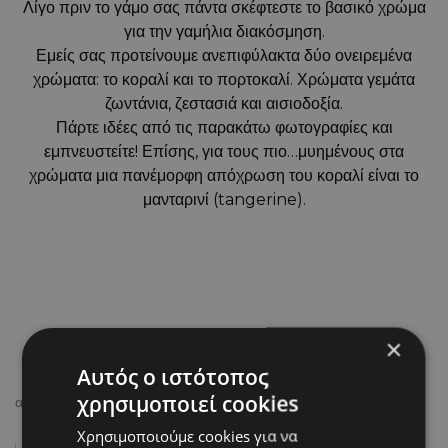
Λίγο πριν το γάμο σας πάντα σκέφτεστε το βασικό χρώμα
για την γαμήλια διακόσμηση.
Εμείς σας προτείνουμε ανεπιφύλακτα δύο ονειρεμένα
χρώματα: το κοραλί και το πορτοκαλί. Χρώματα γεμάτα
ζωντάνια, ζεστασιά και αισιοδοξία.
Πάρτε ιδέες από τις παρακάτω φωτογραφίες και
εμπνευστείτε! Επίσης, για τους πιο…μυημένους στα
χρώματα μια πανέμορφη απόχρωση του κοραλί είναι το
μανταρινί (tangerine).
×
Αυτός ο ιστότοπος
χρησιμοποιεί cookies
από Ktima_Kalipso
10/01/2023
Χρησιμοποιούμε cookies για να