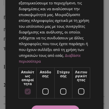
Κατηγορίες:
ΙΔΕΈΣ
εξατομικεύσουμε το περιεχόμενο, τις
διαφημίσεις και να αναλύσουμε την
επισκεψιμότητά μας. Μοιραζόμαστε
Πρόσφατα Άθρα
επίσης πληροφορίες σχετικά με τη χρήση
του ιστότοπού μας με τους συνεργάτες
Πορτοκαλί και κοραλί πινελιές στον γάμο σας
διαφήμισης και ανάλυσης, οι οποίοι
ενδέχεται να τις συνδυάσουν με άλλες
Γαμήλια πρόσκληση στη Χώρα των Θαυμάτων!
πληροφορίες που τους έχετε παράσχει ή
Ένας γάμος…ανθισμένη αμυγδαλιά!
που έχουν συλλέξει από τη χρήση των
υπηρεσιών τους από εσάς.
Διαβάστε
περισσότερα
Instagram Feed
Απολύτ
Απόδο
Στόχευ
Λειτου
ως
σης
σης
ργικότ
απαραί
ητας
Συλλογή
τητα